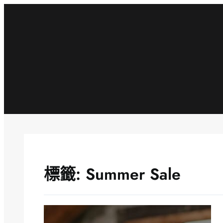
跳
至
主
要
內
容
標籤:
Summer Sale