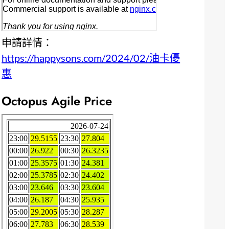
申請詳情：
https://happysons.com/2024/02/油卡優
惠
Octopus Agile Price