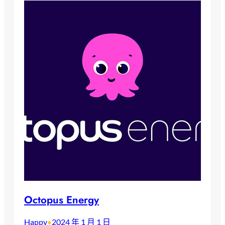
Octopus Energy
Happy
2024 年 1 月 1 日
•