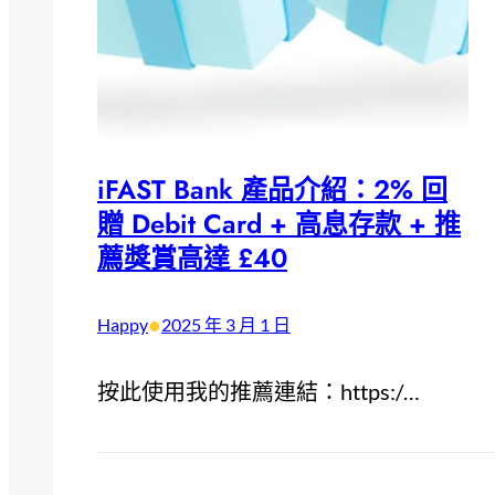
iFAST Bank 產品介紹：2% 回
贈 Debit Card + 高息存款 + 推
薦獎賞高達 £40
•
Happy
2025 年 3 月 1 日
按此使用我的推薦連結：https:/…