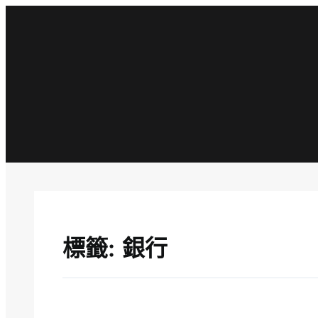
跳
至
主
要
內
容
標籤:
銀行