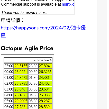
申請詳情：
https://happysons.com/2024/02/油卡優
惠
Octopus Agile Price