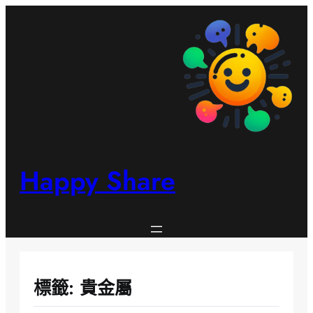
跳
至
主
要
內
容
Happy Share
標籤:
貴金屬