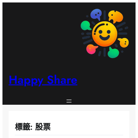
跳
至
主
要
內
容
Happy Share
標籤:
股票