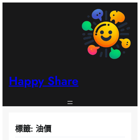
跳
至
主
要
內
容
Happy Share
標籤:
油價